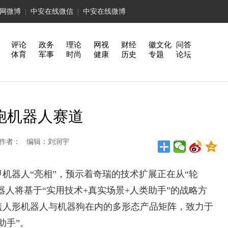
网微博
|
中安在线微信
|
中安在线微博
评论
政务
理论
网视
财经
徽文化
问答
体育
军事
时尚
健康
历史
专题
论坛
跑机器人赛道
徽日报 作者： 编辑：刘润宇
机器人“亮相”，预示着奇瑞的技术扩展正在从“轮
器人将基于“实用技术+真实场景+人类助手”的战略方
盖人形机器人与机器狗在内的多形态产品矩阵，致力于
助手”。