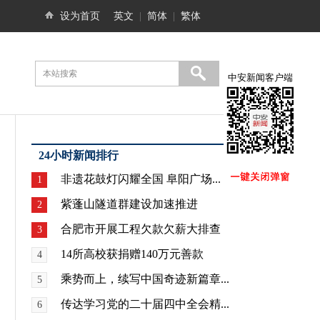
设为首页
英文
|
简体
|
繁体
中安新闻客户端
24小时新闻排行
非遗花鼓灯闪耀全国 阜阳广场...
1
紫蓬山隧道群建设加速推进
2
合肥市开展工程欠款欠薪大排查
3
14所高校获捐赠140万元善款
4
乘势而上，续写中国奇迹新篇章...
5
传达学习党的二十届四中全会精...
6