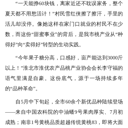
“一天能挣60块钱，离家近还不耽误家务，整个
夏天都不用愁活计！”村民雪红侠擦了擦汗，手里的
活儿却没停。像她这样在家门口就业的村民不在少
数，而这份“甜蜜事业”的背后，是我市桃产业从“种
得好”向“卖得好”转型的生动实践。
“今年果子糖分高，口感好，亩产能达到3000斤
以上！”淮北市淮优农产品桃产业协会会长李守福的
语气里满是自豪。这份底气，源于一场持续多年
的“品种革命”。
自5月中下旬起，全市60余个新优品种陆续登场
——来自中国农科院的中油蟠9号果肉厚实、7月初
成熟；南非1号黄桃品质超越传统黄桃83，即将大面