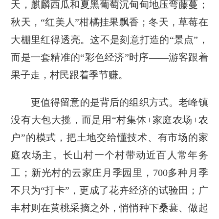
天，麒麟西瓜和夏黑葡萄沉甸甸地压弯藤蔓；
秋天，“红美人”柑橘挂果飘香；冬天，草莓在
大棚里红得透亮。这不是刻意打造的“景点”，
而是一套精准的“彩色经济”时序——游客跟着
果子走，村民跟着季节赚。
更值得留意的是背后的组织方式。老峰镇
没有大包大揽，而是用“村集体+家庭农场+农
户”的模式，把土地交给懂技术、有市场的家
庭农场主。长山村一个村带动近百人常年务
工；新光村的云家庄月季园里，700多种月季
不只为“打卡”，更成了花卉经济的试验田；广
丰村则在黄桃采摘之外，悄悄种下桑葚、做起